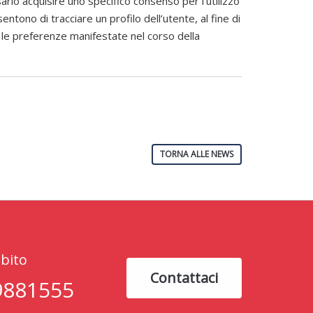
sario acquisire uno specifico consenso per l’utilizzo
entono di tracciare un profilo dell’utente, al fine di
on le preferenze manifestate nel corso della
TORNA ALLE NEWS
bito
Contattaci
9881555