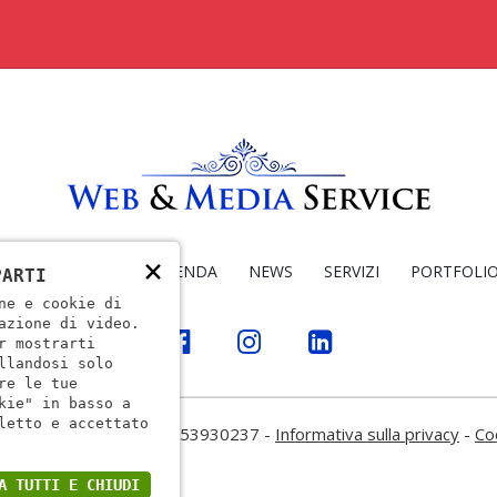
×
E LAVORIAMO
L'AZIENDA
NEWS
SERVIZI
PORTFOLI
PARTI
ne e cookie di
azione di video.
r mostrarti
llandosi solo
re le tue
kie" in basso a
letto e accettato
ia Service - P.IVA: 04153930237 -
Informativa sulla privacy
-
Co
A TUTTI E CHIUDI