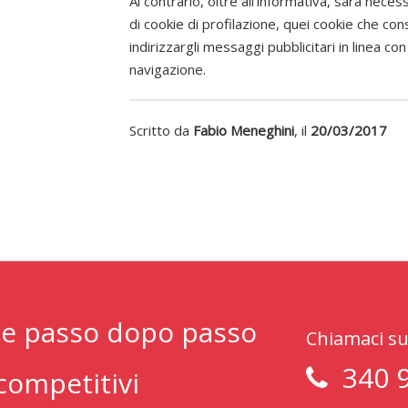
Al contrario, oltre all’informativa, sarà neces
di cookie di profilazione, quei cookie che cons
indirizzargli messaggi pubblicitari in linea c
navigazione.
Scritto da
Fabio Meneghini
, il
20/03/2017
nte passo dopo passo
Chiamaci su
340 
competitivi