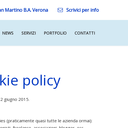
an Martino B.A. Verona
Scrivici per info
NEWS
SERVIZI
PORTFOLIO
CONTATTI
kie policy
l 2 giugno 2015.
ies (praticamente quasi tutte le azienda ormai):
nisti, freelance, associazioni, blogger, ecc.