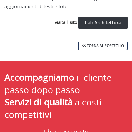
aggiornamenti di testi e foto.
Visita il sito
Lab Architettura
<< TORNA AL PORTFOLIO
Accompagniamo
il cliente
passo dopo passo
Servizi di qualità
a costi
competitivi
Chiamaci subito