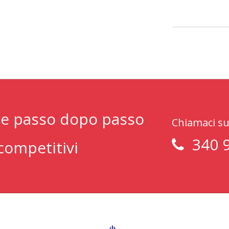
nte passo dopo passo
Chiamaci su
340 
competitivi