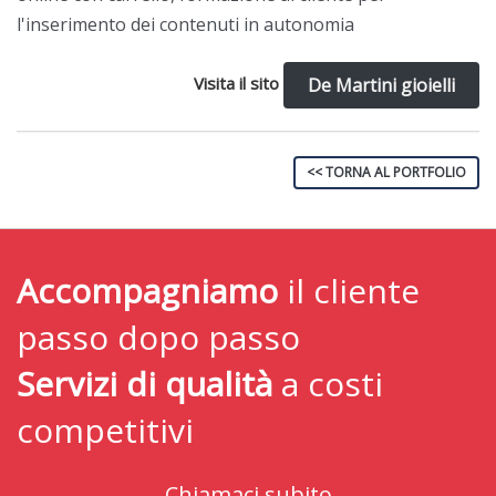
l'inserimento dei contenuti in autonomia
Visita il sito
De Martini gioielli
<< TORNA AL PORTFOLIO
Accompagniamo
il cliente
passo dopo passo
Servizi di qualità
a costi
competitivi
Chiamaci subito