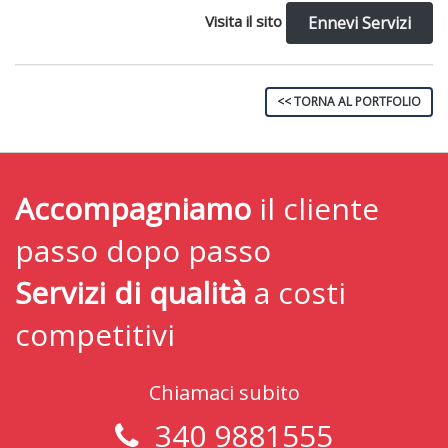
Visita il sito
Ennevi Servizi
<< TORNA AL PORTFOLIO
Accompagniamo
il cliente
passo dopo passo
Servizi di qualità
a costi
competitivi
Chiamaci subito
340 9881555