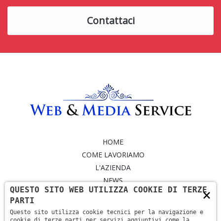
Contattaci
HOME
COME LAVORIAMO
L'AZIENDA
NEWS
QUESTO SITO WEB UTILIZZA COOKIE DI TERZE
×
SERVIZI
PARTI
PORTFOLIO
Questo sito utilizza cookie tecnici per la navigazione e
CONTATTI
cookie di terze parti per servizi aggiuntivi come la