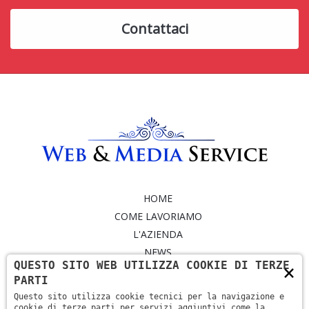
Contattaci
HOME
COME LAVORIAMO
L'AZIENDA
NEWS
QUESTO SITO WEB UTILIZZA COOKIE DI TERZE
×
SERVIZI
PARTI
PORTFOLIO
Questo sito utilizza cookie tecnici per la navigazione e
CONTATTI
cookie di terze parti per servizi aggiuntivi come la