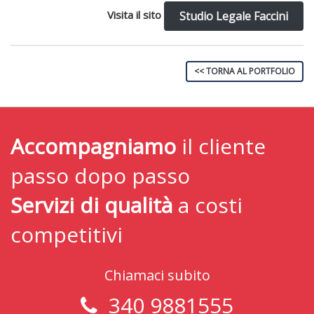
Visita il sito
Studio Legale Faccini
<< TORNA AL PORTFOLIO
Accompagniamo
il cliente
passo dopo passo
Servizi di qualità
a costi
competitivi
Chiamaci subito
340 9881555