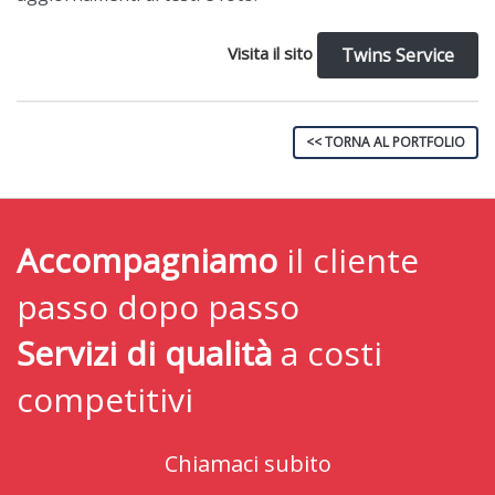
Visita il sito
Twins Service
<< TORNA AL PORTFOLIO
Accompagniamo
il cliente
passo dopo passo
Servizi di qualità
a costi
competitivi
Chiamaci subito