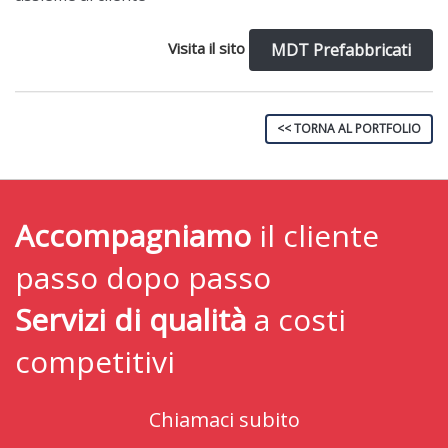
Visita il sito
MDT Prefabbricati
<< TORNA AL PORTFOLIO
Accompagniamo
il cliente
passo dopo passo
Servizi di qualità
a costi
competitivi
Chiamaci subito