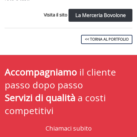
Visita il sito
La Merceria Bovolone
<< TORNA AL PORTFOLIO
Accompagniamo
il cliente
passo dopo passo
Servizi di qualità
a costi
competitivi
Chiamaci subito