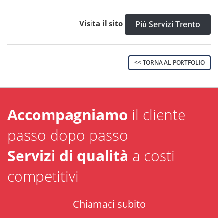
Visita il sito
Più Servizi Trento
<< TORNA AL PORTFOLIO
Accompagniamo
il cliente
passo dopo passo
Servizi di qualità
a costi
competitivi
Chiamaci subito