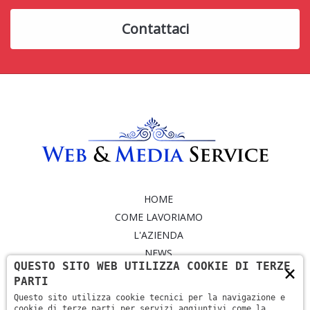
Contattaci
HOME
COME LAVORIAMO
L'AZIENDA
NEWS
QUESTO SITO WEB UTILIZZA COOKIE DI TERZE
×
SERVIZI
PARTI
PORTFOLIO
Questo sito utilizza cookie tecnici per la navigazione e
CONTATTI
cookie di terze parti per servizi aggiuntivi come la