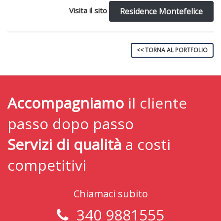
Visita il sito
Residence Montefelice
<< TORNA AL PORTFOLIO
Accompagniamo
il cliente
passo dopo passo
Servizi di qualità
a costi
competitivi
Chiamaci subito
340 9881555