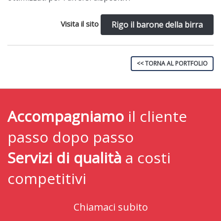
Visita il sito
Rigo il barone della birra
<< TORNA AL PORTFOLIO
Accompagniamo
il cliente
passo dopo passo
Servizi di qualità
a costi
competitivi
Chiamaci subito