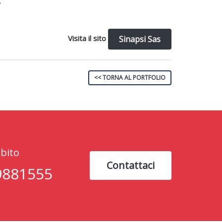
.
Visita il sito
Sinapsi Sas
<< TORNA AL PORTFOLIO
bito
Contattaci
9881555