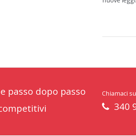
nuove leggi
nte passo dopo passo
Chiamaci su
340 
competitivi