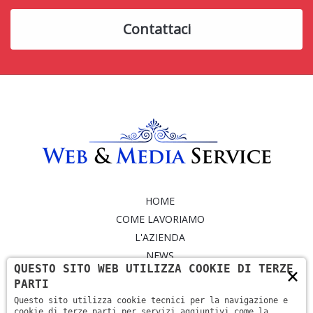
Contattaci
HOME
COME LAVORIAMO
L'AZIENDA
NEWS
QUESTO SITO WEB UTILIZZA COOKIE DI TERZE
×
SERVIZI
PARTI
PORTFOLIO
Questo sito utilizza cookie tecnici per la navigazione e
CONTATTI
cookie di terze parti per servizi aggiuntivi come la