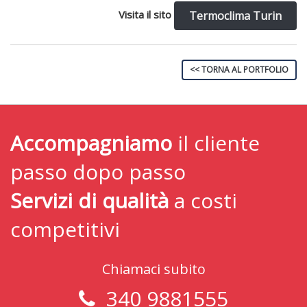
Visita il sito
Termoclima Turin
<< TORNA AL PORTFOLIO
Accompagniamo
il cliente
passo dopo passo
Servizi di qualità
a costi
competitivi
Chiamaci subito
340 9881555