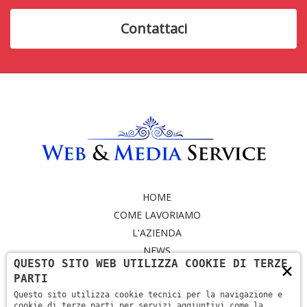
Contattaci
HOME
COME LAVORIAMO
L'AZIENDA
NEWS
QUESTO SITO WEB UTILIZZA COOKIE DI TERZE
×
SERVIZI
PARTI
PORTFOLIO
Questo sito utilizza cookie tecnici per la navigazione e
CONTATTI
cookie di terze parti per servizi aggiuntivi come la