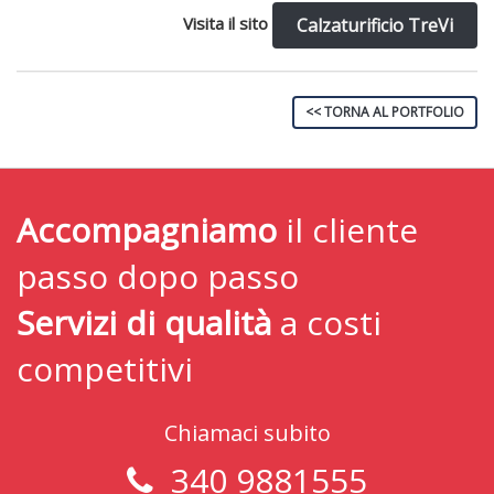
Visita il sito
Calzaturificio TreVi
<< TORNA AL PORTFOLIO
Accompagniamo
il cliente
passo dopo passo
Servizi di qualità
a costi
competitivi
Chiamaci subito
340 9881555