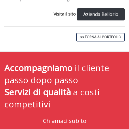
Visita il sito
Azienda Bellorio
<< TORNA AL PORTFOLIO
Accompagniamo
il cliente
passo dopo passo
Servizi di qualità
a costi
competitivi
Chiamaci subito