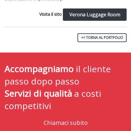
Visita il sito
Verona Luggage Room
<< TORNA AL PORTFOLIO
Accompagniamo
il cliente
passo dopo passo
Servizi di qualità
a costi
competitivi
Chiamaci subito